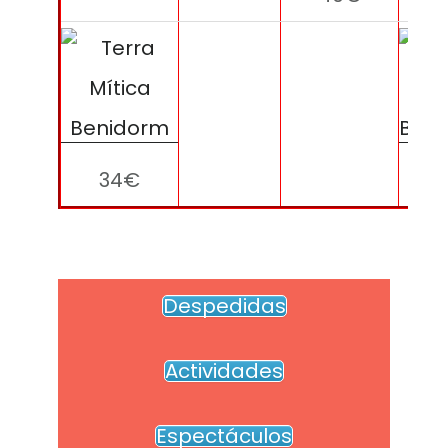
34€
1
Despedidas
Actividades
Espectáculos