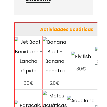
Actividades acuáticas
30€
2
30€
20€