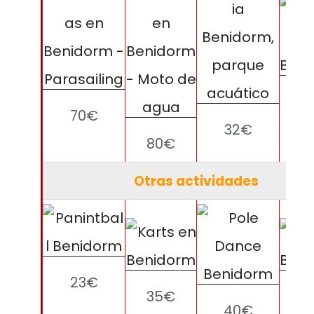
4
70€
32€
80€
Otras actividades
23€
35€
1
40€