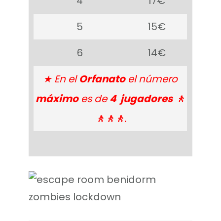
4
17€
5
15€
6
14€
★ En el
Orfanato
el número
máximo
es de
4 jugadores
🚶
🚶🚶🚶
.