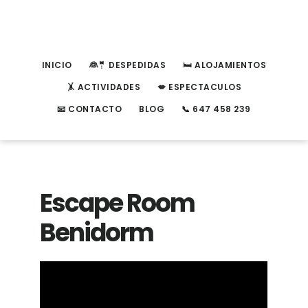
Saltar
Saltar
a
al
la
contenido
INICIO
👰🤵 DESPEDIDAS
🛏️ ALOJAMIENTOS
navegación
principal
🤸 ACTIVIDADES
💋 ESPECTACULOS
principal
📧 CONTACTO
BLOG
📞 647 458 239
Escape Room
Benidorm