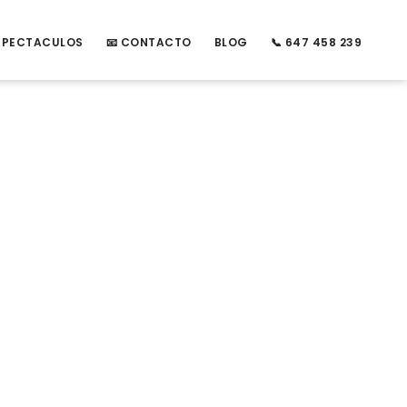
ESPECTACULOS
📧 CONTACTO
BLOG
📞 647 458 239