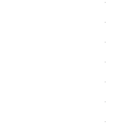
.
.
.
.
.
.
.