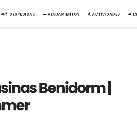
👰🤵 DESPEDIDAS
🛏️ ALOJAMIENTOS
🤸 ACTIVIDADES
💋 
sinas Benidorm |
mer