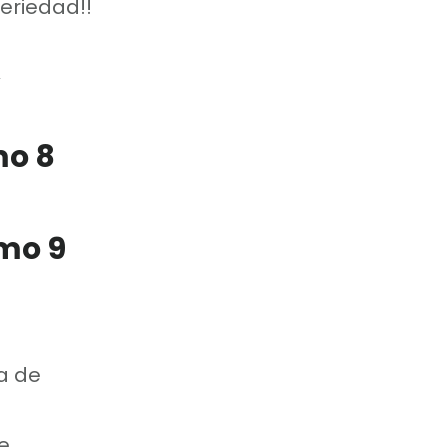
eriedad!!
mo 8
mo 9
a de
e.