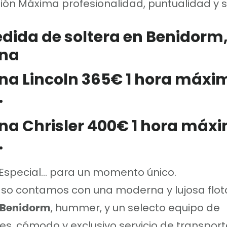
ión Máxima profesionalidad, puntualidad y s
na Lincoln 365€
1 hora máxi
.
na Chrisler 400€
1 hora máxi
.
special... para un momento único.
aso contamos con una moderna y lujosa flot
 Benidorm
, hummer, y un selecto equipo de
s, cómodo y exclusivo servicio de transport