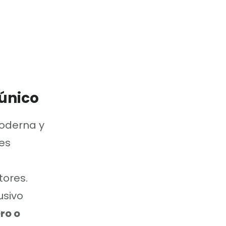
único
moderna y
hes
ores.
usivo
ro o