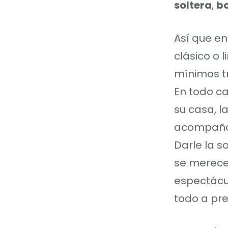
soltera
,
b
Así que en
clásico o 
mínimos t
En todo c
su casa, l
acompañam
Darle la s
se merece
espectácul
todo a pre