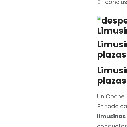
En conclus
Limusi
plazas
Limusi
plazas
Un Coche E
En todo c
limusinas
conductore