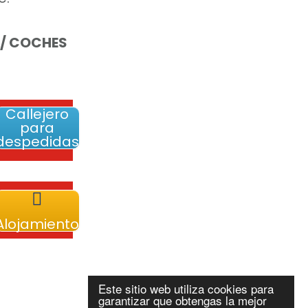
 / COCHES
Callejero
para
despedidas
Alojamiento
Este sitio web utiliza cookies para
garantizar que obtengas la mejor