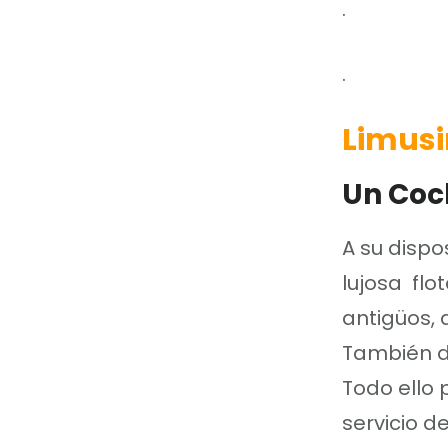
.
.
Limus
Un Coc
A su dispo
lujosa flo
antigüos, 
También d
Todo ello
servicio d