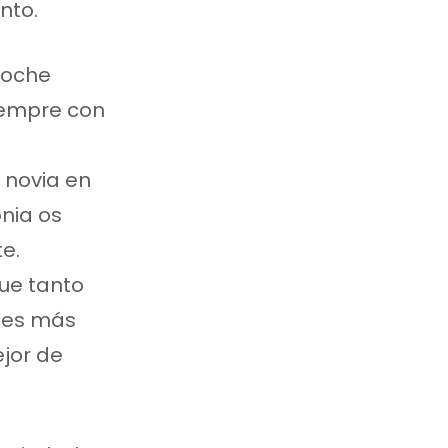
nto.
coche
siempre con
 novia en
onia os
e.
que tanto
ches más
ejor de