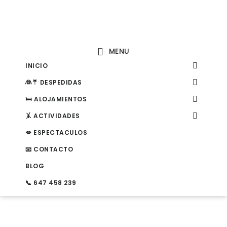
Saltar
Saltar
a
al
la
contenido
MENU
navegación
principal
MENU
INICIO
principal
MENU
👰🤵 DESPEDIDAS
MENU
🛏️ ALOJAMIENTOS
MENU
🤸 ACTIVIDADES
💋 ESPECTACULOS
📧 CONTACTO
BLOG
📞 647 458 239