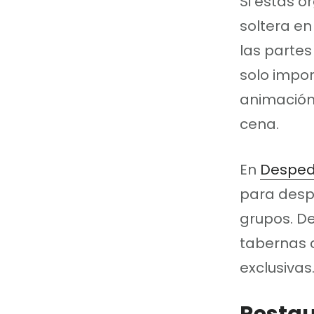
Si estás 
soltera en
las partes
solo impor
animación 
cena.
En
Desped
para desp
grupos. D
tabernas 
exclusivas