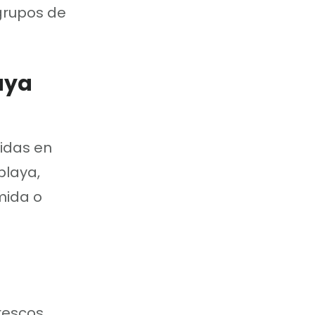
grupos de
aya
idas en
playa,
mida o
frescos