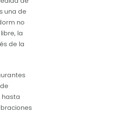
pedida de
s una de
idorm no
ibre, la
és de la
aurantes
 de
a hasta
ebraciones