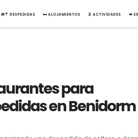
👰🤵 DESPEDIDAS
🛏️ ALOJAMIENTOS
🤸 ACTIVIDADES
💋 
aurantes para
edidas en Benidorm