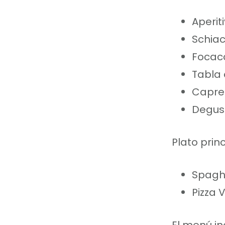
Aperit
Schia
Focacc
Tabla
Capres
Degust
Plato princ
Spagh
Pizza 