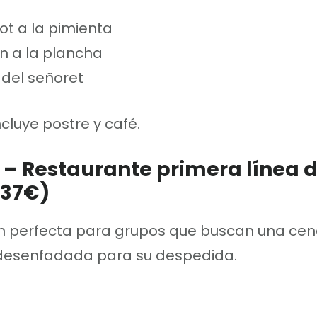
ot a la pimienta
n a la plancha
 del señoret
luye postre y café.
 – Restaurante primera línea 
(37€)
n perfecta para grupos que buscan una ce
y desenfadada para su despedida.