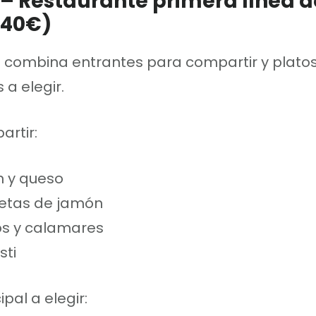
 – Restaurante primera línea d
(40€)
 combina entrantes para compartir y plato
 a elegir.
rtir:
 y queso
etas de jamón
os y calamares
sti
ipal a elegir: