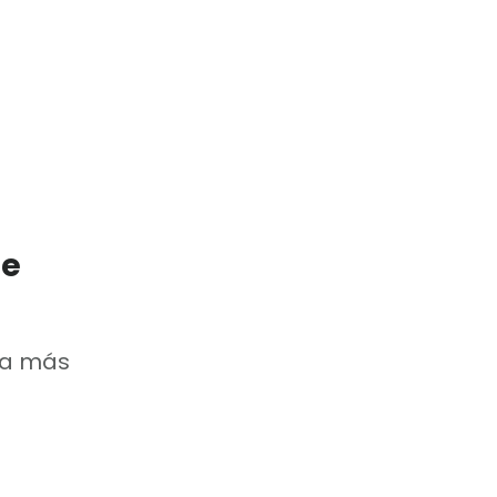
de
na más