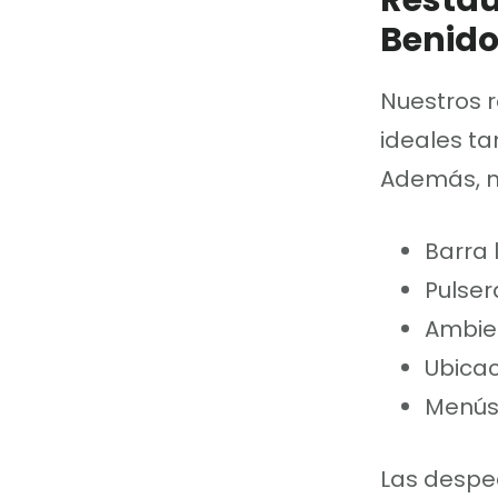
Restau
Benido
Nuestros 
ideales t
Además, m
Barra 
Pulse
Ambie
Ubicac
Menús 
Las despe