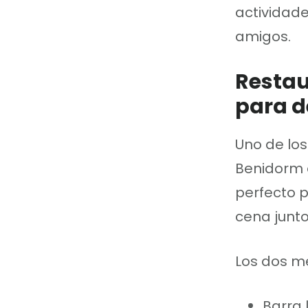
actividad
amigos.
Restau
para d
Uno de lo
Benidorm e
perfecto p
cena junto
Los dos me
Barra 