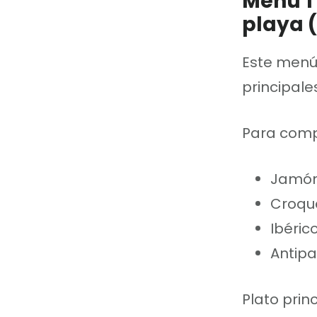
Menú 1
playa 
Este menú
principales
Para compa
Jamón
Croqu
Ibéric
Antipa
Plato princ