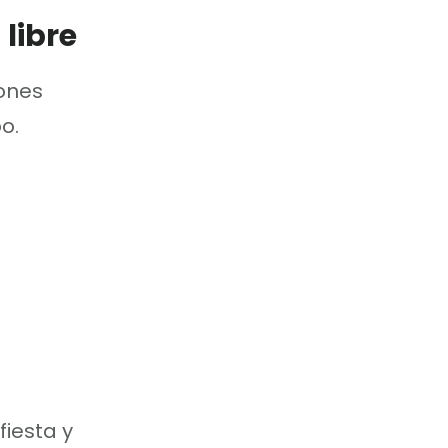
libre
ones
o.
iesta y