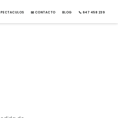
ESPECTACULOS
📧 CONTACTO
BLOG
📞 647 458 239